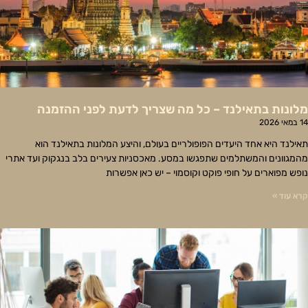
מלונות בתאילנד – כל מה שצריך לדעת לפני ההזמנה
14 במאי 2026
תאילנד היא אחד היעדים הפופולריים בעולם, והיצע המלונות בתאילנד הוא
מהמגוונים והמשתלמים שתפגשו במסע. מאכסניות צעירים בלב בנגקוק ועד אתרי
נופש מפוארים על חופי פוקט וקוסמוי – יש כאן אפשרות
קרא עוד »