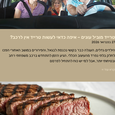
טרייד מוביל עונים – איפה כדאי לעשות טרייד אין לרכב?
27 בפברואר 2026
הילדים גדלים, העגלה כבר בקושי נכנסת לבגאז', והפירורים במושב האחורי הפכו
לחלק בלתי נפרד מהעיצוב הכללי. הגיע הזמן להתחדש ברכב משפחתי רחב
ובטיחותי יותר, אבל למי יש כוח להתחיל לפרסם
קרא עוד »