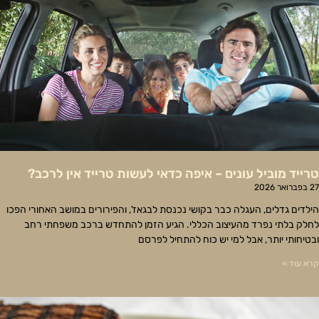
טרייד מוביל עונים – איפה כדאי לעשות טרייד אין לרכב?
27 בפברואר 2026
הילדים גדלים, העגלה כבר בקושי נכנסת לבגאז', והפירורים במושב האחורי הפכו
לחלק בלתי נפרד מהעיצוב הכללי. הגיע הזמן להתחדש ברכב משפחתי רחב
ובטיחותי יותר, אבל למי יש כוח להתחיל לפרסם
קרא עוד »