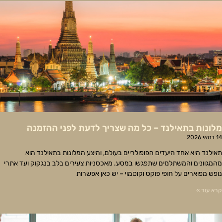
מלונות בתאילנד – כל מה שצריך לדעת לפני ההזמנה
14 במאי 2026
תאילנד היא אחד היעדים הפופולריים בעולם, והיצע המלונות בתאילנד הוא
מהמגוונים והמשתלמים שתפגשו במסע. מאכסניות צעירים בלב בנגקוק ועד אתרי
נופש מפוארים על חופי פוקט וקוסמוי – יש כאן אפשרות
קרא עוד »