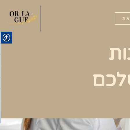
אות
ות
לכם