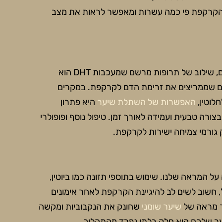
קרקפת פי כמה עשרות ומאפשר לראות את מצב
קיימים כיום מגוון טיפולים שהוכחו מחקרית כיעילים. לגברים, שילוב של תרופות מרשם שמעכבות DHT הוא
יים שממריצים את זרימת הדם לקרקפת. במקרים
לוטין,
האפשרות של השתלת שיער
היא פתרון
ה טבעית ועמידה לאורך זמן. טיפול נוסף ופופולרי
ל המראה שלנו. שימוש בתוספי תזונה כמו ביוטין,
במקביל, חשוב לשים לב להיגיינת הקרקפת לאחר אימונים
ר מראה של
שיער שומני
שחונק את הנקבוביות ומקשה
ער שלכם היא חלק בלתי נפרד מהתהליך.