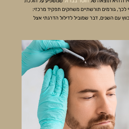
שירה היא תוצאה של
חוסר בברזל
שמשפיע על הולכת
 לכך, גורמים תורשתיים משחקים תפקיד מרכזי:
י השיער להתכווץ עם השנים, דבר שמוביל לדילול הדרגתי אצל