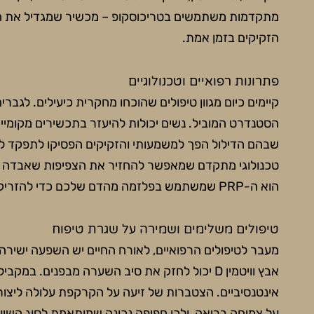
מתקדמות משתמשים בטריכוסקופ – מכשיר שמגדיל את ה
הזקיקים בזמן אמת.
פתרונות רפואיים וטכנולוגיים
הסטנדרט המוביל. נשים יכולות להיעזר בתכשירים מקומ
שבהם הדילול הפך למשמעותי והזקיקים הפסיקו לתפקד לח
טכנולוגי מתקדם שמאפשר להחזיר את הצפיפות שאבדה בצור
הוא ה-PRP שמשתמש בפלזמה מהדם שלכם כדי להזריק גורמי צמיחה ישירות לקרקפת.
טיפולים משלימים ושמירה על שגרת טיפוח
מעבר לטיפולים הרפואיים, לאורח החיים יש השפעה ישירה ע
אבץ וויטמין D יכול לחזק את סיב השערה מבפנים. 
אינטנסיביים. הצטברות של זיעה על הקרקפת עלולה ליצו
על צמיחה בריאה, ולכן חפיפה נכונה שמותאמת לסוג השי