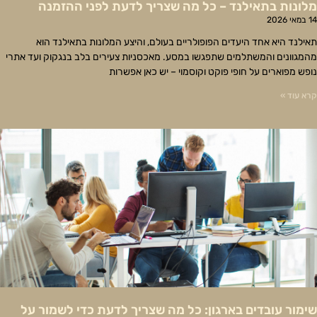
מלונות בתאילנד – כל מה שצריך לדעת לפני ההזמנה
14 במאי 2026
תאילנד היא אחד היעדים הפופולריים בעולם, והיצע המלונות בתאילנד הוא
מהמגוונים והמשתלמים שתפגשו במסע. מאכסניות צעירים בלב בנגקוק ועד אתרי
נופש מפוארים על חופי פוקט וקוסמוי – יש כאן אפשרות
קרא עוד »
שימור עובדים בארגון: כל מה שצריך לדעת כדי לשמור על